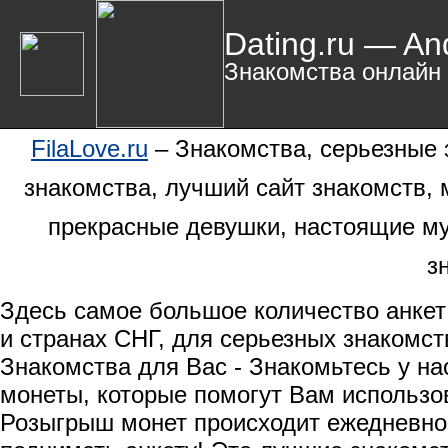
Dating.ru — An
Знакомства онлайн
FilaLove.ru
– Знакомства, серьезные 
знакомства, лучший сайт знакомств,
прекрасные девушки, настоящие м
з
Здесь самое большое количество анкет
и странах СНГ, для серьезных знакомст
Знакомства для Вас - Знакомьтесь у на
монеты, которые помогут Вам использов
Розыгрыш монет происходит ежедневно,