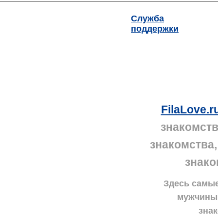
Служба
поддержки
FilaLove.r
знакомств
знакомства
знако
Здесь самые
мужчины.
знак