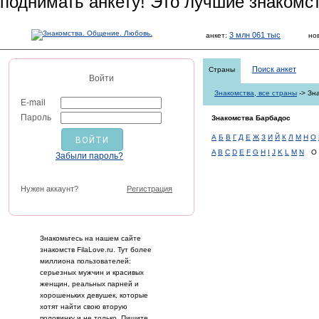
поднимать анкету! Это лучшие знакомс
3 млн 061 тыс
анкет:
но
Поиск анкет
Страны
Войти
Знакомства, все страны
-> Зн
E-mail
Пароль
Знакомства Барбадос
А
Б
В
Г
Д
Е
Ж
З
И
Й
К
Л
М
Н
О
A
B
C
D
E
F
G
H
I
J
K
L
M
N
O
Забыли пароль?
Нужен аккаунт?
Регистрация
Знакомьтесь на нашем сайте
знакомств FilaLove.ru. Тут более
миллиона пользователей:
серьезных мужчин и красивых
женщин, реальных парней и
хорошеньких девушек, которые
хотят найти свою вторую
половинку и не только. Пишите