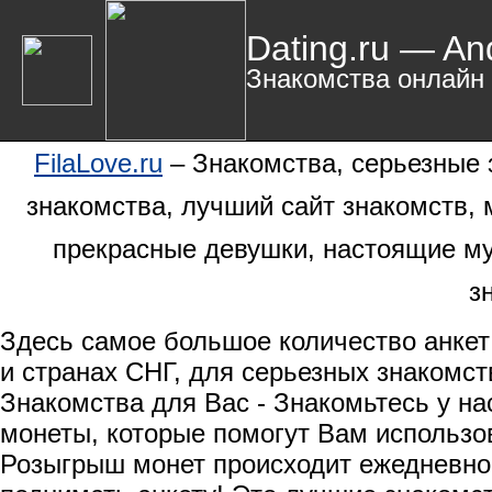
Dating.ru — An
Знакомства онлайн
FilaLove.ru
– Знакомства, серьезные 
знакомства, лучший сайт знакомств,
прекрасные девушки, настоящие м
з
Здесь самое большое количество анкет
и странах СНГ, для серьезных знакомст
Знакомства для Вас - Знакомьтесь у на
монеты, которые помогут Вам использов
Розыгрыш монет происходит ежедневно,