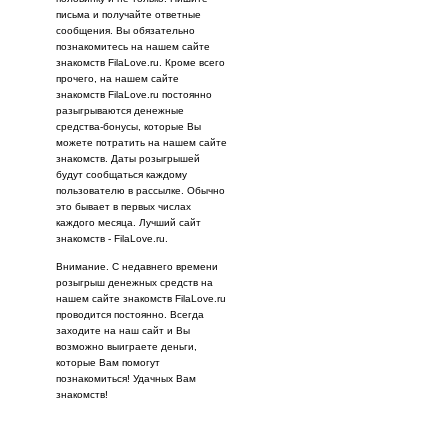
письма и получайте ответные
сообщения. Вы обязательно
познакомитесь на нашем сайте
знакомств FilaLove.ru. Кроме всего
прочего, на нашем сайте
знакомств FilaLove.ru постоянно
разыгрываются денежные
средства-бонусы, которые Вы
можете потратить на нашем сайте
знакомств. Даты розыгрышей
будут сообщаться каждому
пользователю в рассылке. Обычно
это бывает в первых числах
каждого месяца. Лучший сайт
знакомств - FilaLove.ru.
Внимание. С недавнего времени
розыгрыш денежных средств на
нашем сайте знакомств FilaLove.ru
проводится постоянно. Всегда
заходите на наш сайт и Вы
возможно выиграете деньги,
которые Вам помогут
познакомиться! Удачных Вам
знакомств!