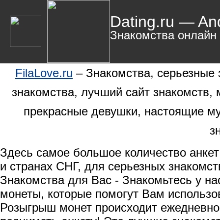
Dating.ru — An
Знакомства онлайн
FilaLove.ru
– Знакомства, серьезные 
знакомства, лучший сайт знакомств,
прекрасные девушки, настоящие м
з
Здесь самое большое количество анкет
и странах СНГ, для серьезных знакомст
Знакомства для Вас - Знакомьтесь у на
монеты, которые помогут Вам использов
Розыгрыш монет происходит ежедневно,