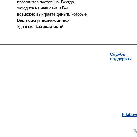
проводится постоянно. Всегда
заходите на наш сайт и Вы
возможно выиграете деньги, которые
Вам помогут познакомиться!
Удачных Вам знакомств!
Служба
поддержки
FilaLov
З