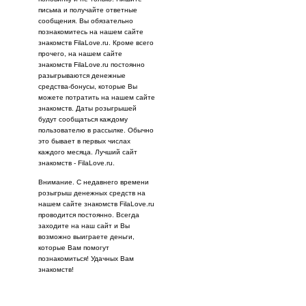
письма и получайте ответные
сообщения. Вы обязательно
познакомитесь на нашем сайте
знакомств FilaLove.ru. Кроме всего
прочего, на нашем сайте
знакомств FilaLove.ru постоянно
разыгрываются денежные
средства-бонусы, которые Вы
можете потратить на нашем сайте
знакомств. Даты розыгрышей
будут сообщаться каждому
пользователю в рассылке. Обычно
это бывает в первых числах
каждого месяца. Лучший сайт
знакомств - FilaLove.ru.
Внимание. С недавнего времени
розыгрыш денежных средств на
нашем сайте знакомств FilaLove.ru
проводится постоянно. Всегда
заходите на наш сайт и Вы
возможно выиграете деньги,
которые Вам помогут
познакомиться! Удачных Вам
знакомств!