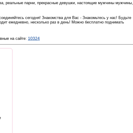
тва, реальные парни, прекрасные девушки, настоящие мужчины мужчины,
соединяйтесь сегодня! Знакомства для Вас - Знакомьтесь у нас! Будьте
одит ежедневно, несколько раз в день! Можно бесплатно поднимать
10324
ивные на сайте:
е