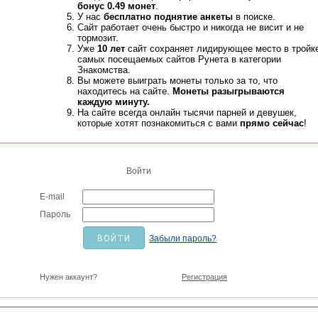
бонус 0.49 монет
.
У нас
бесплатно поднятие анкеты
в поиске.
Сайт работает очень быстро и никогда не висит и не
тормозит.
Уже
10 лет
сайт сохраняет лидирующее место в тройк
самых посещаемых сайтов Рунета в категории
Знакомства.
Вы можете выиграть монеты только за то, что
находитесь на сайте.
Монеты разыгрываются
каждую минуту.
На сайте всегда онлайн тысячи парней и девушек,
которые хотят познакомиться с вами
прямо сейчас
!
Войти
E-mail
Пароль
Забыли пароль?
Нужен аккаунт?
Регистрация