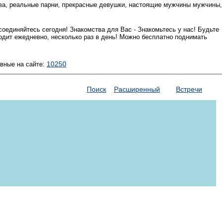
тва, реальные парни, прекрасные девушки, настоящие мужчины мужчины,
соединяйтесь сегодня! Знакомства для Вас - Знакомьтесь у нас! Будьте
одит ежедневно, несколько раз в день! Можно бесплатно поднимать
10250
ивные на сайте:
Поиск
Расширенный
Встречи