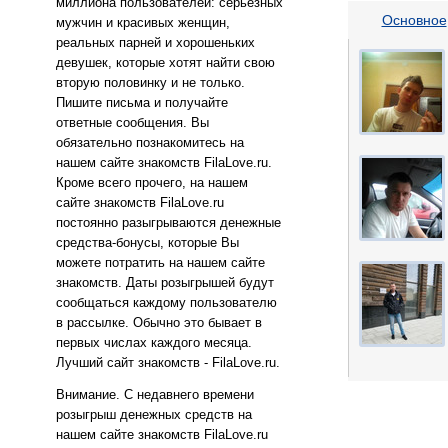
миллиона пользователей: серьезных
Основное
мужчин и красивых женщин,
реальных парней и хорошеньких
девушек, которые хотят найти свою
вторую половинку и не только.
Пишите письма и получайте
ответные сообщения. Вы
обязательно познакомитесь на
нашем сайте знакомств FilaLove.ru.
Кроме всего прочего, на нашем
сайте знакомств FilaLove.ru
постоянно разыгрываются денежные
средства-бонусы, которые Вы
можете потратить на нашем сайте
знакомств. Даты розыгрышей будут
сообщаться каждому пользователю
в рассылке. Обычно это бывает в
первых числах каждого месяца.
Лучший сайт знакомств - FilaLove.ru.
Внимание. С недавнего времени
розыгрыш денежных средств на
нашем сайте знакомств FilaLove.ru