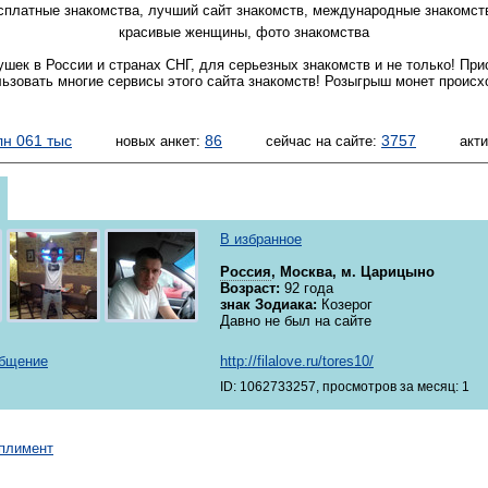
есплатные знакомства, лучший сайт знакомств, международные знакомс
красивые женщины, фото знакомства
шек в России и странах СНГ, для серьезных знакомств и не только! При
льзовать многие сервисы этого сайта знакомств! Розыгрыш монет происх
лн 061 тыс
86
3757
новых анкет:
сейчас на сайте:
акт
В избранное
Россия
, Москва, м. Царицыно
Возраст:
92 года
знак Зодиака:
Козерог
Давно не был на сайте
общение
http://filalove.ru/tores10/
ID: 1062733257, просмотров за месяц: 1