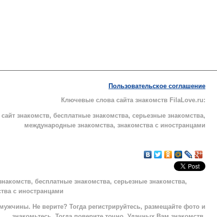
Пользовательское соглашение
Ключевые слова сайта знакомств FilaLove.ru:
 сайт знакомств, бесплатные знакомства, серьезные знакомства,
международные знакомства, знакомства с иностранцами
знакомств, бесплатные знакомства, серьезные знакомства,
тва с иностранцами
мужчины. Не верите? Тогда регистрируйтесь, размещайте фото и
знакомьтесь. Тогда поверите точно. Удачных Вам знакомств.