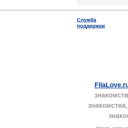
Служба
поддержки
FilaLove.r
знакомств
знакомства
знако