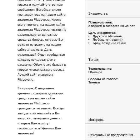
письма и получайте ответные
сообщения. Вы обязательно
Знакомства
познакомитесь на нашем сайте
знакомств FilaLove.ru. Кроме
Познакомлюсь:
всего прочего, на нашем сайте
с парнем в возрасте 26-35 лет
знакомств FilaLove.ru постоянно
Цель знакомства:
разыгрываются денежные
Дружба и общение
средства-бонусы, которые Вы
Любовь, отношения
Брак, создание семьи
можете потратить на нашем
сайте знакомств. Даты
розыгрышей будут сообщаться
каждому пользователю в
Типаж
рассылке. Обычно это бывает в
Телосложение:
первых числах каждого месяца.
Обычное
Лучший сайт знакомств -
Волосы на голове:
FilaLove.ru.
Темные
Внимание. С недавнего
времени розыгрыш денежных
средств на нашем сайте
знакомств FilaLove.ru
проводится постоянно. Всегда
заходите на наш сайт и Вы
возможно выиграете деньги,
Интересы
которые Вам помогут
познакомиться! Удачных Вам
знакомств!
Сексуальные предпочтения