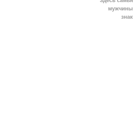
Здесь самые
мужчины.
знак